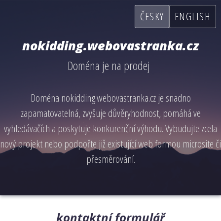
ČESKY
ENGLISH
nokidding.webovastranka.cz
Doména je na prodej
Doména nokidding.webovastranka.cz je snadno
zapamatovatelná, zvyšuje důvěryhodnost, pomáhá ve
vyhledávačích a poskytuje konkurenční výhodu. Vybudujte zcela
nový projekt nebo podpořte již existující web formou microsite či
přesměrování.
kontaktní formulář