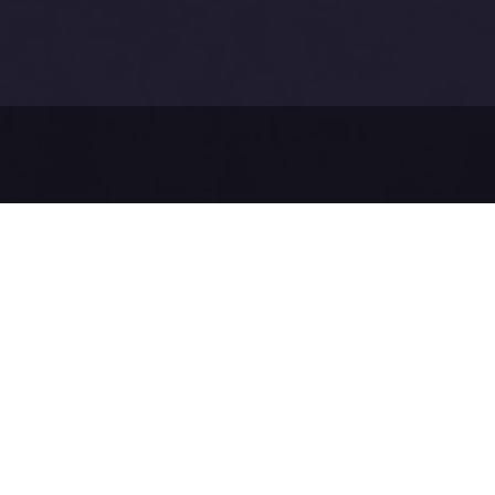
Než pošl