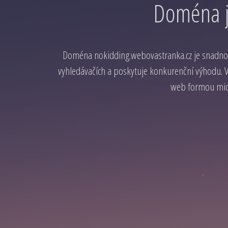
Doména j
Doména nokidding.webovastranka.cz je snadno
vyhledávačích a poskytuje konkurenční výhodu. Vy
web formou micr