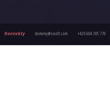
Kontakty
domeny@sixoft.com
+420 604 305 770
ČASTÉ DOTAZY
ete poptávku, tady jsou odpovědi na nejčastější otázky k nákup
Jak probíhá převod domény?
Je cena domény pevná?